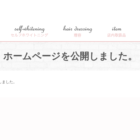
self-whitening
hair dressing
item
セルフホワイトニング
理容
店内取扱品
ホームページを公開しました。
しました。