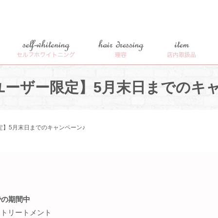
self-whitening
hair dressing
item
セルフホワイトニング
理容
店内取扱品
ユーザー限定】5月末日までのキャ
定】5月末日までのキャンペーン♪
での期間中
スクトリートメント