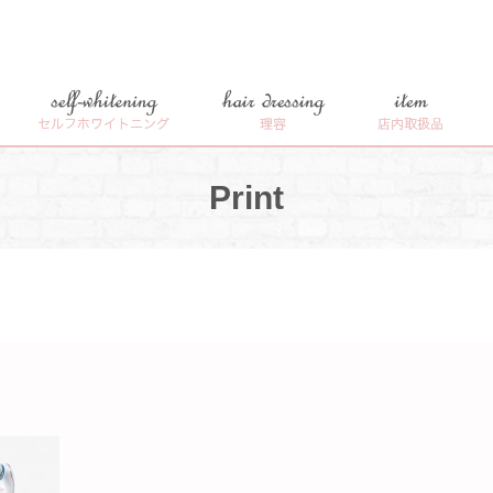
self-whitening
hair dressing
item
セルフホワイトニング
理容
店内取扱品
Print