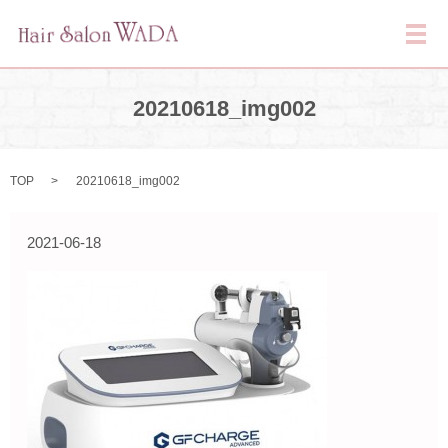
メ
20210618_img002
TOP
20210618_img002
2021-06-18