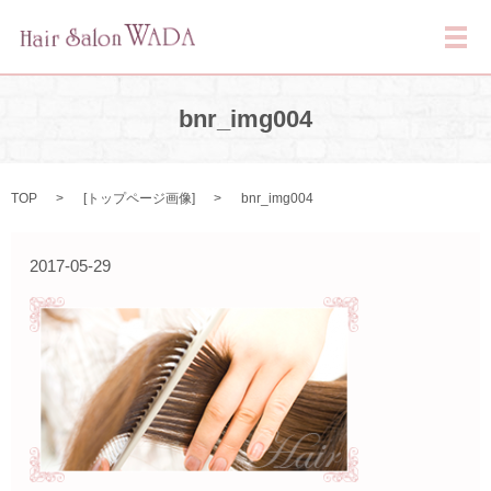
メ
bnr_img004
TOP
[
トップページ画像
]
bnr_img004
2017-05-29