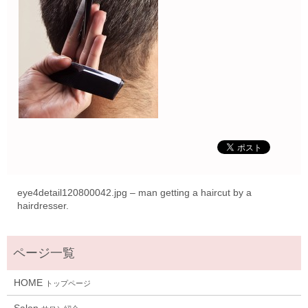
eye4detail120800042.jpg – man getting a haircut by a
hairdresser.
HOME
トップページ
Salon