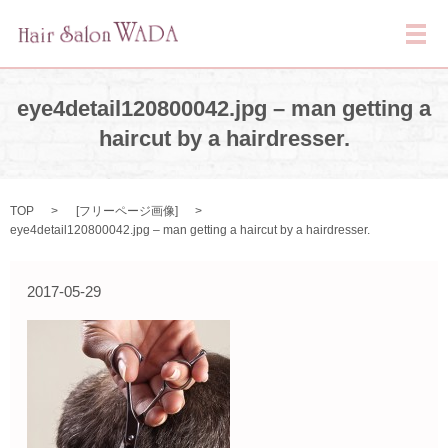
メ
eye4detail120800042.jpg – man getting a
haircut by a hairdresser.
TOP
[
フリーページ画像
]
eye4detail120800042.jpg – man getting a haircut by a hairdresser.
2017-05-29