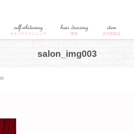
self-whitening
hair dressing
item
セルフホワイトニング
理容
店内取扱品
salon_img003
03